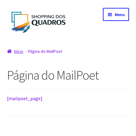
Pular
Pular
Menu
para
para
navegação
o
conteúdo
Início
Início
Página do MailPoet
Artistas parceiros
Página do MailPoet
Carrinho
Fale conosco
[mailpoet_page]
Finalização de compra
Loja