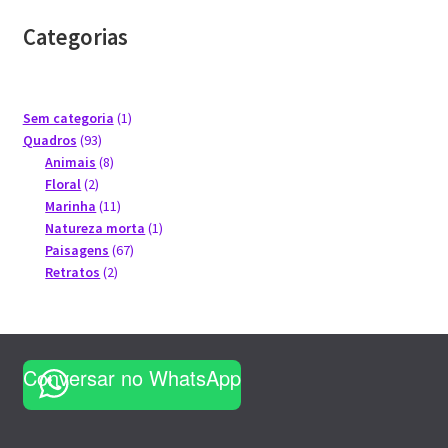
Minha conta
Categorias
Políticas de privacidade
Sobre o artista Alex Carvalho
1
Sem categoria
1
93
produto
Quadros
93
produtos
8
Animais
8
Política de privacidade
2
produtos
Floral
2
produtos
11
Marinha
11
produtos
1
Natureza morta
1
67
produto
Paisagens
67
2
produtos
Retratos
2
produtos
Conversar no WhatsApp