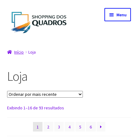
Pular
Pular
Menu
para
para
navegação
o
conteúdo
Início
Início
Loja
Artistas parceiros
Loja
Carrinho
Fale conosco
Classificado
Exibindo 1–16 de 93 resultados
Finalização de compra
por
mais
Loja
1
2
3
4
5
6
recente