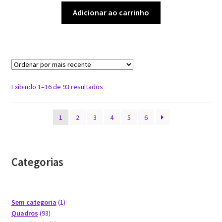
original
atual
Adicionar ao carrinho
era:
é:
R$ 1.500,00.
R$ 1.200,00.
Classificado
Exibindo 1–16 de 93 resultados
por
mais
1
2
3
4
5
6
recente
Categorias
1
Sem categoria
1
93
produto
Quadros
93