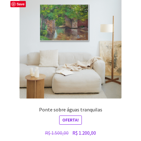
Save
Ponte sobre águas tranquilas
OFERTA!
O
O
R$
1.500,00
R$
1.200,00
preço
preço