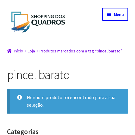
Pular
Pular
Menu
para
para
navegação
o
conteúdo
Início
Início
Loja
Produtos marcados com a tag “pincel barato”
Artistas parceiros
pincel barato
Carrinho
Fale conosco
Nenhum produto foi encontrado para a sua
seleção.
Finalização de compra
Loja
Categorias