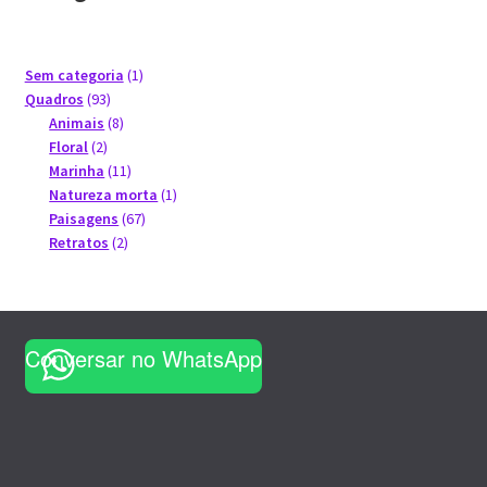
Minha conta
Políticas de privacidade
1
Sem categoria
1
93
produto
Quadros
93
produtos
8
Animais
8
Sobre o artista Alex Carvalho
2
produtos
Floral
2
produtos
11
Marinha
11
Política de privacidade
produtos
1
Natureza morta
1
67
produto
Paisagens
67
2
produtos
Retratos
2
produtos
Conversar no WhatsApp