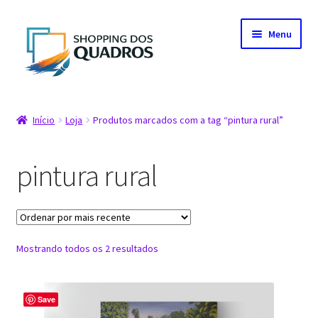
Pular
Pular
Menu
para
para
navegação
o
conteúdo
Início
Início
Loja
Produtos marcados com a tag “pintura rural”
Artistas parceiros
pintura rural
Carrinho
Fale conosco
Classificado
Mostrando todos os 2 resultados
Finalização de compra
por
mais
Loja
recente
Save