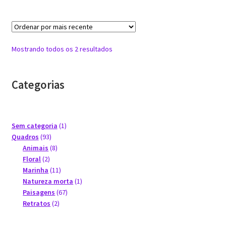
Classificado
Mostrando todos os 2 resultados
por
mais
recente
Categorias
1
Sem categoria
1
93
produto
Quadros
93
produtos
8
Animais
8
2
produtos
Floral
2
produtos
11
Marinha
11
produtos
1
Natureza morta
1
67
produto
Paisagens
67
2
produtos
Retratos
2
produtos