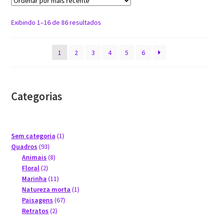
Classificado
Exibindo 1–16 de 86 resultados
por
mais
1
2
3
4
5
6
recente
Categorias
1
Sem categoria
1
93
produto
Quadros
93
produtos
8
Animais
8
2
produtos
Floral
2
produtos
11
Marinha
11
produtos
1
Natureza morta
1
67
produto
Paisagens
67
2
produtos
Retratos
2