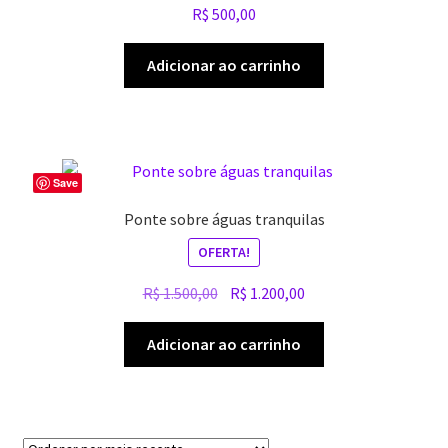
R$
500,00
Adicionar ao carrinho
Save
Ponte sobre águas tranquilas
OFERTA!
O
O
R$
1.500,00
R$
1.200,00
preço
preço
original
atual
Adicionar ao carrinho
era:
é:
R$ 1.500,00.
R$ 1.200,00.