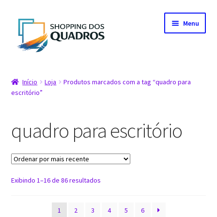
Pular
Pular
Menu
para
para
navegação
o
conteúdo
Início
Início
Loja
Produtos marcados com a tag “quadro para
escritório”
Artistas parceiros
Carrinho
quadro para escritório
Fale conosco
Finalização de compra
Classificado
Exibindo 1–16 de 86 resultados
por
Loja
mais
1
2
3
4
5
6
recente