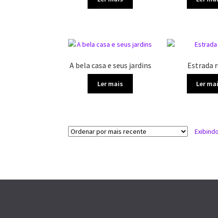
A bela casa e seus jardins
Estrada r
Ler mais
Ler ma
Exibind