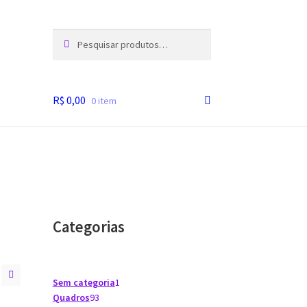
Pesquisar
Pesquisar
por:
R$
0,00
0 item
Categorias
1
Sem categoria
1
93
produto
Quadros
93