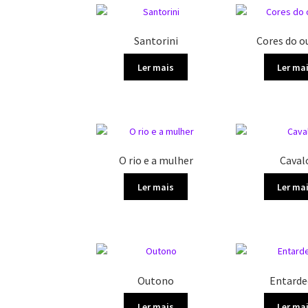
Santorini
Cores do 
Ler mais
Ler ma
O rio e a mulher
Caval
Ler mais
Ler ma
Outono
Entarde
Ler mais
Ler ma