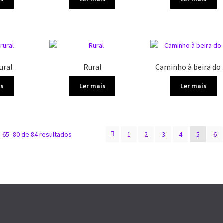
ural
Rural
Caminho à beira do 
is
Ler mais
Ler mais
Classificado
o 65–80 de 84 resultados
1
2
3
4
5
6
por
mais
recente