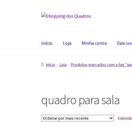
Pular
Pular
para
para
navegação
o
conteúdo
Início
Loja
Minha conta
Fale c
Início
Artistas parceiros
Carrinho
Fale conosc
Início
Loja
Produtos marcados com a tag “qua
Sobre o artista Alex Carvalho
Política de priv
quadro para sala
Exibind