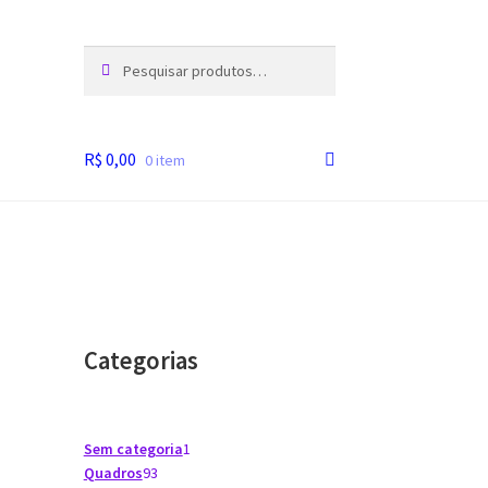
Pesquisar
Pesquisar
por:
R$
0,00
0 item
Categorias
1
Sem categoria
1
93
produto
Quadros
93