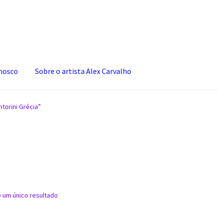
onosco
Sobre o artista Alex Carvalho
o
Finalização de compra
Loja
Minha conta
Políticas de privacidade
torini Grécia”
acidade
o um único resultado